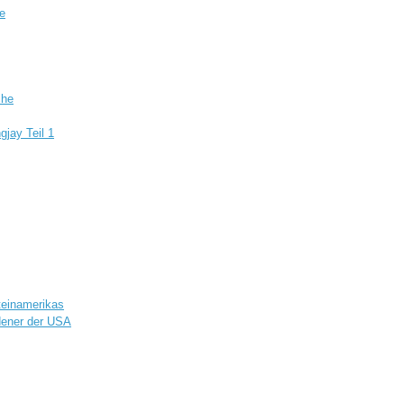
e
che
jay Teil 1
teinamerikas
dener der USA