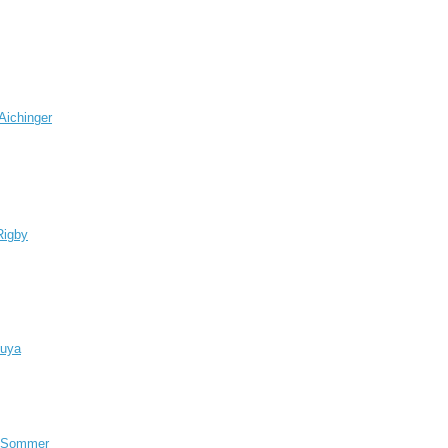
Aichinger
Rigby
guya
n Sommer