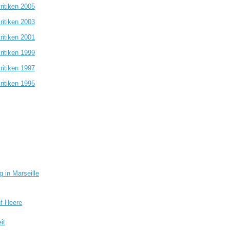
ritiken 2005
ritiken 2003
ritiken 2001
ritiken 1999
ritiken 1997
ritiken 1995
 in Marseille
nf Heere
it