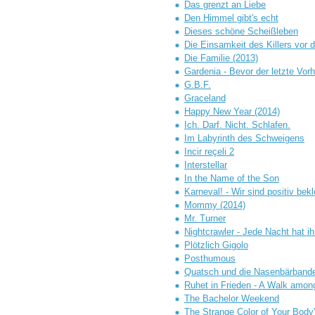
Das grenzt an Liebe
Den Himmel gibt's echt
Dieses schöne Scheißleben
Die Einsamkeit des Killers vor
Die Familie (2013)
Gardenia - Bevor der letzte Vorh
G.B.F.
Graceland
Happy New Year (2014)
Ich. Darf. Nicht. Schlafen.
Im Labyrinth des Schweigens
Incir reçeli 2
Interstellar
In the Name of the Son
Karneval! - Wir sind positiv bek
Mommy (2014)
Mr. Turner
Nightcrawler - Jede Nacht hat ih
Plötzlich Gigolo
Posthumous
Quatsch und die Nasenbärband
Ruhet in Frieden - A Walk amo
The Bachelor Weekend
The Strange Color of Your Body