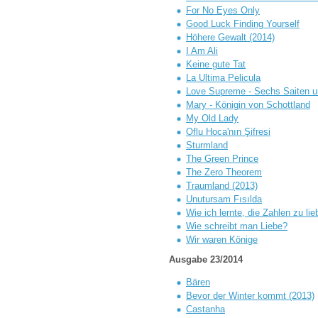
For No Eyes Only
Good Luck Finding Yourself
Höhere Gewalt (2014)
I Am Ali
Keine gute Tat
La Ultima Pelicula
Love Supreme - Sechs Saiten un
Mary - Königin von Schottland
My Old Lady
Oflu Hoca'nın Şifresi
Sturmland
The Green Prince
The Zero Theorem
Traumland (2013)
Unutursam Fısılda
Wie ich lernte, die Zahlen zu li
Wie schreibt man Liebe?
Wir waren Könige
Ausgabe 23/2014
Bären
Bevor der Winter kommt (2013)
Castanha