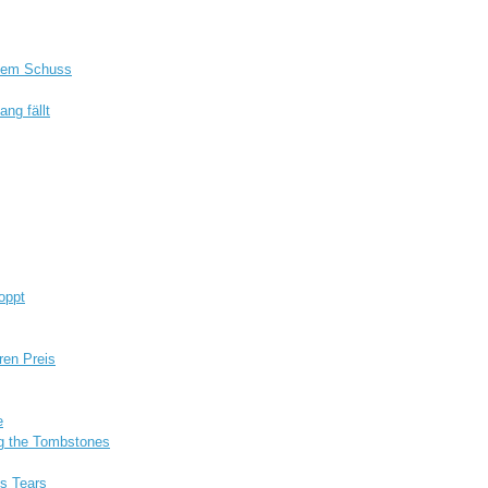
 dem Schuss
ang fällt
loppt
ren Preis
e
ng the Tombstones
's Tears