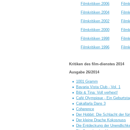
Filmkritiken 2006
Filmk
Filmkritiken 2004
Filmk
Filmkritiken 2002
Filmk
Filmkritiken 2000
Filmk
Filmkritiken 1998
Filmk
Filmkritiken 1996
Filmk
Kritiken des film-dienstes 2014
Ausgabe 26/2014
1001 Gramm
Bavaria Vista Club - Vol. 1
Bibi & Tina: Voll verhext!
Café Olympique - Ein Geburtstag
Çakallarla Dans 3
Coherence
Der Hobbit: Die Schlacht der fü
Der kleine Drache Kokosnuss
Die Entdeckung der Unendlichke