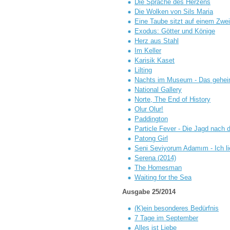
Die Sprache des Herzens
Die Wolken von Sils Maria
Eine Taube sitzt auf einem Zwe
Exodus: Götter und Könige
Herz aus Stahl
Im Keller
Karisik Kaset
Lilting
Nachts im Museum - Das gehei
National Gallery
Norte, The End of History
Olur Olur!
Paddington
Particle Fever - Die Jagd nach
Patong Girl
Seni Seviyorum Adamım - Ich l
Serena (2014)
The Homesman
Waiting for the Sea
Ausgabe 25/2014
(K)ein besonderes Bedürfnis
7 Tage im September
Alles ist Liebe