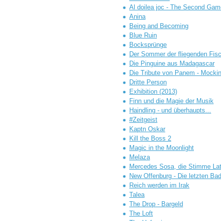
Al doilea joc - The Second Gam
Anina
Being and Becoming
Blue Ruin
Bocksprünge
Der Sommer der fliegenden Fis
Die Pinguine aus Madagascar
Die Tribute von Panem - Mocking
Dritte Person
Exhibition (2013)
Finn und die Magie der Musik
Haindling - und überhaupts...
#Zeitgeist
Kaptn Oskar
Kill the Boss 2
Magic in the Moonlight
Melaza
Mercedes Sosa, die Stimme La
New Offenburg - Die letzten Ba
Reich werden im Irak
Talea
The Drop - Bargeld
The Loft